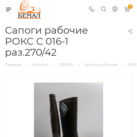
0
Сапоги рабочие
РОКС С 016-1
раз.270/42
—
—
—
—
Главная
Каталог
ОБУВЬ
Сапоги рабочие
РОК