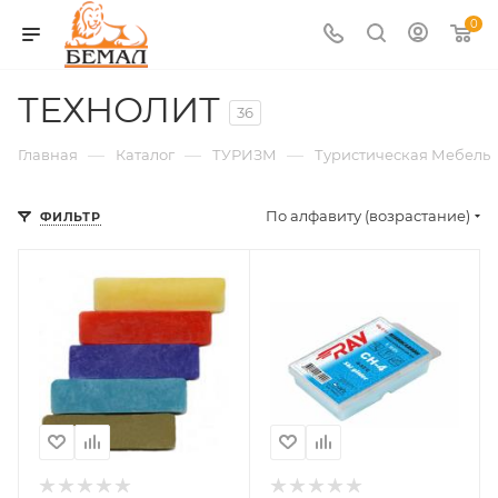
0
ТЕХНОЛИТ
36
—
—
—
Главная
Каталог
ТУРИЗМ
Туристическая Мебель
По алфавиту (возрастание)
ФИЛЬТР