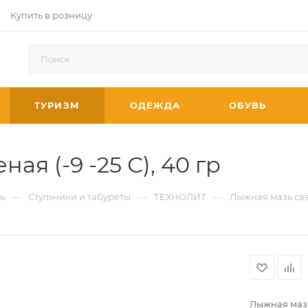
Купить в розницу
ТУРИЗМ
ОДЕЖДА
ОБУВЬ
ая (-9 -25 С), 40 гр
—
—
—
ь
Стульчики и табуреты
ТЕХНОЛИТ
Лыжная мазь свет
Лыжная мазь 