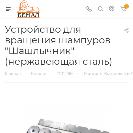
0
Устройство для
вращения шампуров
"Шашлычник"
(нержавеющая сталь)
—
—
—
Главная
Каталог
ТУРИЗМ
Мангалы, Коптильни и 