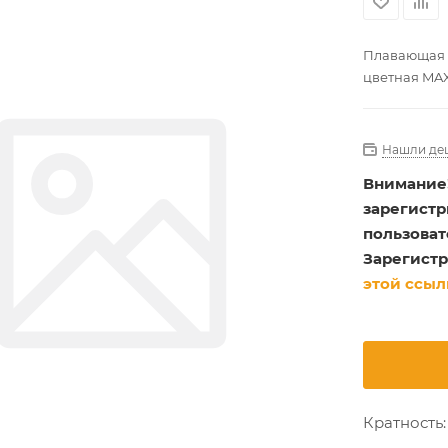
Плавающая н
цветная MAX
Нашли де
Внимание
зарегист
пользоват
Зарегистр
этой ссыл
Кратность: 