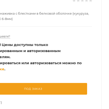
аживка с блестками в белковой оболочке (кукуруза,
 6-8мм)
шевле?
!
Цены доступны только
рированным и авторизованным
елям.
ироваться или авторизоваться можно по
ке
.
ПОД ЗАКАЗ
1