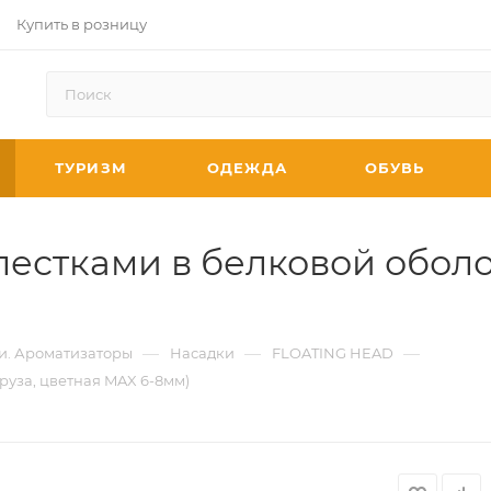
Купить в розницу
ТУРИЗМ
ОДЕЖДА
ОБУВЬ
естками в белковой оболоч
—
—
—
и. Ароматизаторы
Насадки
FLOATING HEAD
руза, цветная MAX 6-8мм)