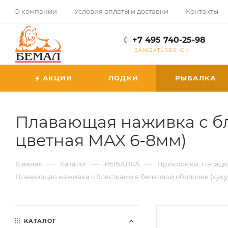
О компании
Условия оплаты и доставки
Контакты
+7 495 740-25-98
ЗАКАЗАТЬ ЗВОНОК
АКЦИИ
ЛОДКИ
РЫБАЛКА
Плавающая наживка с бл
цветная MAX 6-8мм)
—
—
—
Главная
Каталог
РЫБАЛКА
Прикормки. Насадк
Плавающая наживка с блестками в белковой оболочке (куку
КАТАЛОГ