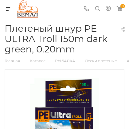
0
Плетеный шнур PE
ULTRA Troll 150m dark
green, 0.20mm
—
—
—
—
Главная
Каталог
РЫБАЛКА
Лески плетеные