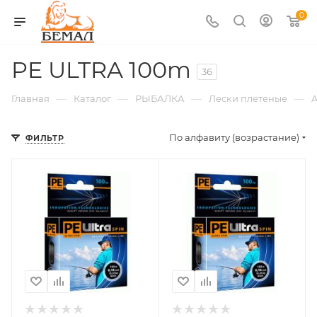
0
PE ULTRA 100m
36
—
—
—
—
Главная
Каталог
РЫБАЛКА
Лески плетеные
По алфавиту (возрастание)
ФИЛЬТР