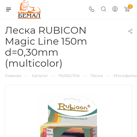
0
Леска RUBICON
Magic Line 150m
d=0,30mm
(multicolor)
—
—
—
—
Главная
Каталог
РЫБАЛКА
Лески
Монофиль