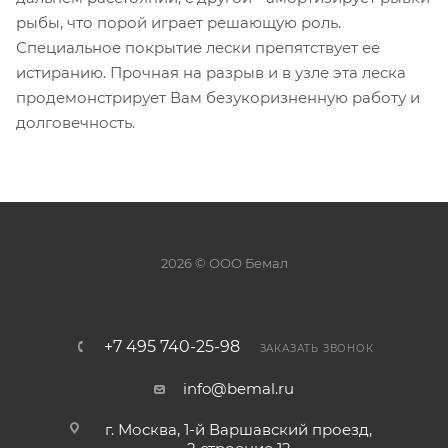
рыбы, что порой играет решающую роль.
Специальное покрытие лески препятствует ее
истиранию. Прочная на разрыв и в узле эта леска
продемонстрирует Вам безукоризненную работу и
долговечность.
2026 © ООО Бемал
+7 495 740-25-98
ЗАКАЗАТЬ ЗВОНОК
info@bemal.ru
г. Москва, 1-й Варшавский проезд,