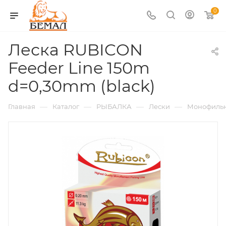
0
Леска RUBICON
Feeder Line 150m
d=0,30mm (black)
—
—
—
—
Главная
Каталог
РЫБАЛКА
Лески
Монофиль