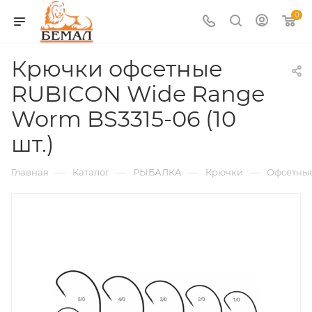
0
Крючки офсетные
RUBICON Wide Range
Worm BS3315-06 (10
шт.)
—
—
—
—
Главная
Каталог
РЫБАЛКА
Крючки
Офсетны