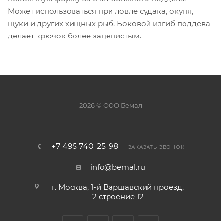
Может использоваться при ловле судака, окуня,
щуки и других хищных рыб. Боковой изгиб поддева
делает крючок более зацепистым.
2026 © ООО Бемал
+7 495 740-25-98
ЗАКАЗАТЬ ЗВОНОК
info@bemal.ru
г. Москва, 1-й Варшавский проезд,
2 строение 12