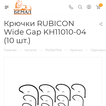
0
Крючки RUBICON
Wide Gap KH11010-04
(10 шт.)
—
—
—
—
Главная
Каталог
РЫБАЛКА
Крючки
Одинарн