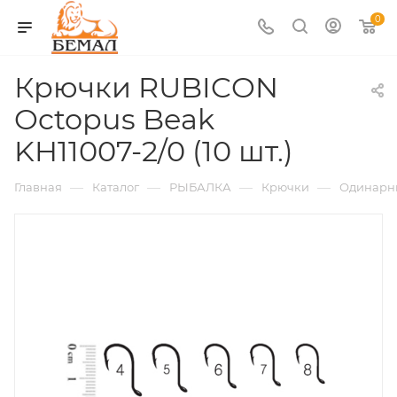
0
Крючки RUBICON
Octopus Beak
KH11007-2/0 (10 шт.)
—
—
—
—
Главная
Каталог
РЫБАЛКА
Крючки
Одинарн