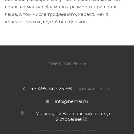
ловле на малька. А в малых размерах при ловле
леща, в том числе трофейного, карася, меня,
красноперки и другой белой рыбы.
2026 © ООО Бемал
+7 495 740-25-98
ЗАКАЗАТЬ ЗВОНОК
info@bemal.ru
г. Москва, 1-й Варшавский проезд,
2 строение 12