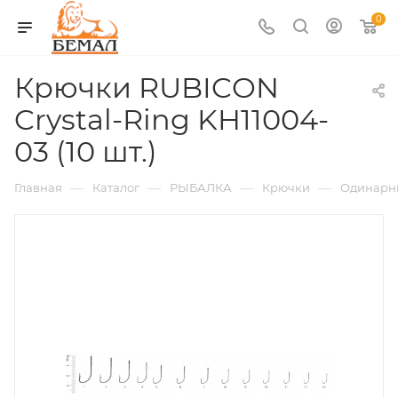
0
Крючки RUBICON
Crystal-Ring KH11004-
03 (10 шт.)
—
—
—
—
Главная
Каталог
РЫБАЛКА
Крючки
Одинарн