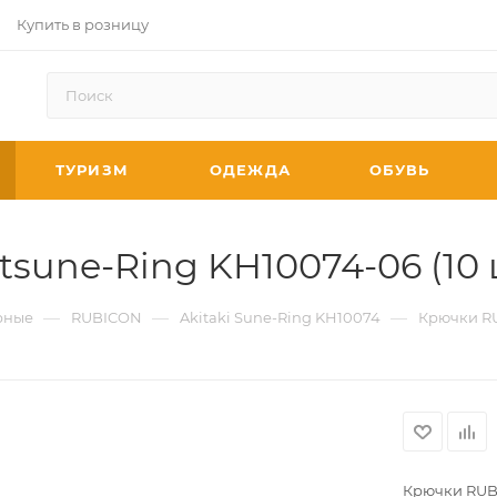
Купить в розницу
ТУРИЗМ
ОДЕЖДА
ОБУВЬ
sune-Ring KH10074-06 (10 
—
—
—
рные
RUBICON
Akitaki Sune-Ring KH10074
Крючки RU
Крючки RUBI